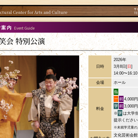
ctural Center for Arts and Culture
ご案内
Event Guide
笑会 特別公演
2026年
日時
3月8日[
日
]
14:00〜16:10
会場
ホール
指
一
前
4,000
学
前
3,000
料金
学
※
は大学
提示ください
※未就学児童の
文化芸術会館