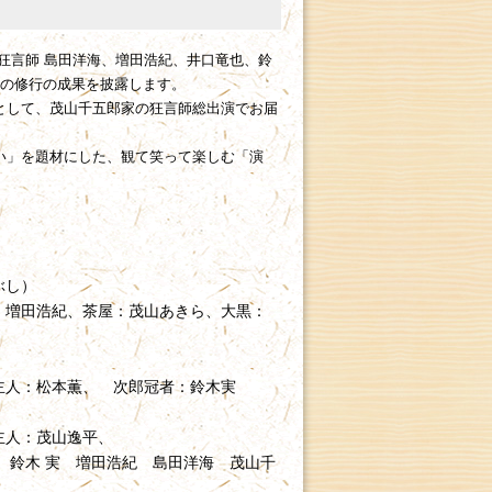
狂言師 島田洋海、増田浩紀、井口竜也、鈴
頃の修行の成果を披露します。
として、茂山千五郎家の狂言師総出演でお届
い」を題材にした、観て笑って楽しむ「演
ぶし）
増田浩紀、茶屋：茂山あきら、大黒：
人：松本薫、 次郎冠者：鈴木実
人：茂山逸平、
 鈴木 実 増田浩紀 島田洋海 茂山千