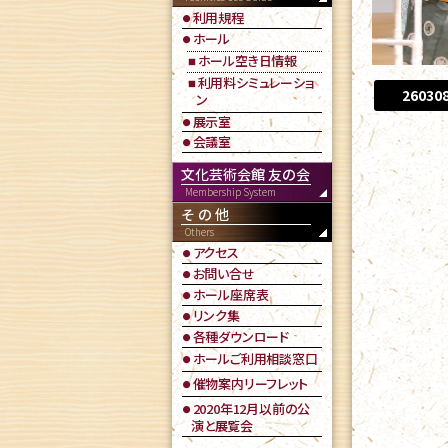
利用規程
ホール
ホール空き日情報
利用料シミュレーショ
260
ン
展示室
会議室
文化芸術会館 友の会
その他
アクセス
お問い合せ
ホール座席表
リンク集
各種ダウンロード
ホールご利用相談窓口
催物案内リーフレット
2020年12月以前の公
演と展覧会