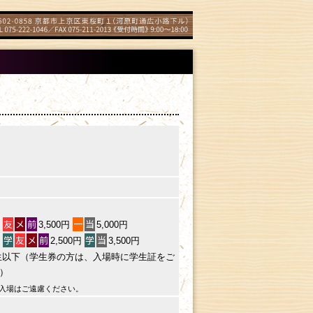
〒602-0858 京都市上京区東桜町1（河原町通広小路下ル）
TEL
075-222-1046／FAX 075-211-2013《受付時間》9:00〜18:00
友
メ
前
一
当
円
3,500円
5,000円
学
友
メ
前
学
当
円
2,500円
3,500円
生以下（学生券の方は、入場時に学生証をご
）
入場はご遠慮ください。