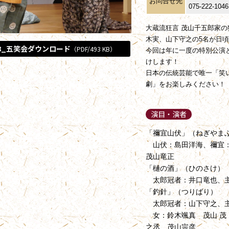
お問合せ先
075-222-1046
大蔵流狂言 茂山千五郎家の
木実、山下守之の5名が日
308_五笑会ダウンロード
（PDF/493 KB）
今回は年に一度の特別公演
けします！
日本の伝統芸能で唯一「笑
劇」をお楽しみください！
演目・演者
「禰宜山伏」（ねぎやま
山伏：島田洋海、禰宜：
茂山竜正
「樋の酒」（ひのさけ）
太郎冠者：井口竜也、主
「釣針」（つりばり）
太郎冠者：山下守之、主
女：鈴木颯真 茂山 茂
之丞 茂山宗彦