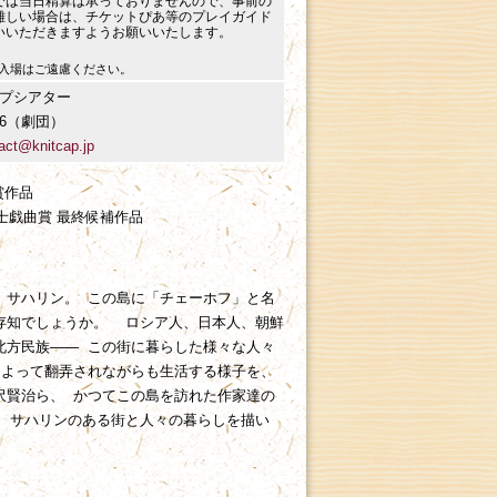
では当日精算は承っておりませんので、事前の
難しい場合は、チケットぴあ等のプレイガイド
いいただきますようお願いいたします。
入場はご遠慮ください。
プシアター
3396（劇団）
act@knitcap.jp
賞作品
田國士戯曲賞 最終候補作品
、サハリン。 この島に「チェーホフ」と名
存知でしょうか。 ロシア人、日本人、朝鮮
北方民族―― この街に暮らした様々な人々
によって翻弄されながらも生活する様子を、
沢賢治ら、 かつてこの島を訪れた作家達の
 サハリンのある街と人々の暮らしを描い
。