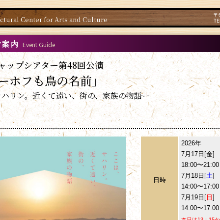
ctural Center for Arts and Culture
ご案内
Event Guide
ャップシアター第48回公演
ーホフも鳥の名前」
サハリン。近くて遠い、街の、家族の物語ー
2026年
7月17日[金]
18:00〜21:00
7月18日[
土
]
日時
14:00〜17:00
7月19日[
日
]
14:00〜17:00
本日は13：1